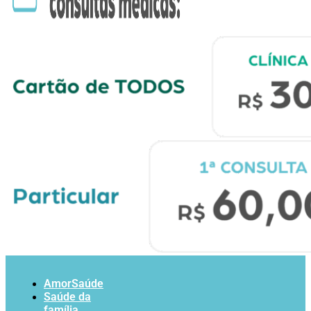
AmorSaúde
Saúde da
família