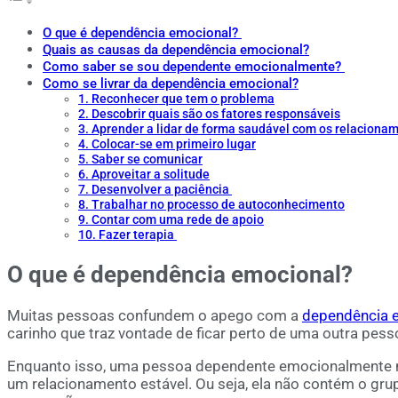
O que é dependência emocional?
Quais as causas da dependência emocional?
Como saber se sou dependente emocionalmente?
Como se livrar da dependência emocional?
1. Reconhecer que tem o problema
2. Descobrir quais são os fatores responsáveis
3. Aprender a lidar de forma saudável com os relaciona
4. Colocar-se em primeiro lugar
5. Saber se comunicar
6. Aproveitar a solitude
7. Desenvolver a paciência
8. Trabalhar no processo de autoconhecimento
9. Contar com uma rede de apoio
10. Fazer terapia
O que é dependência emocional?
Muitas pessoas confundem o apego com a
dependência 
carinho que traz vontade de ficar perto de uma outra pes
Enquanto isso, uma pessoa dependente emocionalmente nã
um relacionamento estável. Ou seja, ela não contém o gr