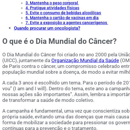
3. Mantenha o peso corporal
4. Pratique atividades físicas
5. Evite o consumo de bebidas alcoólicas
6. Mantenha o cartão de vacinas em dia
7. Evite a exposição a agentes cancerígenos
Quando procurar um oncologista?
O que é o Dia Mundial do Câncer?
O Dia Mundial do Câncer foi criado no ano 2000 pela União
(UICC), juntamente da
Organização Mundial da Saúde
(OMS)
de Paris contra o câncer, um compromisso celebrado entre
população mundial sobre a doença, de modo a evitar milh
A cada 3 anos é escolhido um tema. Para o período de 201
vou” (I am and I will). Dentro do tema, este ano a campanha
nossas ações são importantes”. Assim, lembra a importâ
de transformar a saúde de modo coletivo.
A campanha é fundamental, uma vez que conscientiza sob
própria saúde, evitando uma das doenças que mais caus
forma de mobilizar a sociedade para pressionar os govern
contínuas para a prevenção e o tratamento.