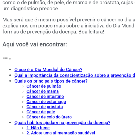
como o de pulmão, de pele, de mama e de próstata, cuja
um diagnóstico precoce.
Mas será que é mesmo possível prevenir o câncer no dia a 
explicamos um pouco mais sobre a iniciativa do Dia Mundia
formas de prevenção da doença. Boa leitura!
Aqui você vai encontrar:
O que é o Dia Mundial do Câncer?
Qual a importância da conscientização sobre a prevenção 
Quais os principais tipos de câncer?
Câncer de pulmão
Câncer de mama
Câncer de intestino
Câncer de estômago
Câncer de próstata
Câncer de pele
Câncer de colo do útero
Quais hábitos ajudam na prevenção da doença?
1. Não fume
2. Adote uma alimentação saudável