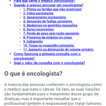
Para que serve o médico oncologista?
Quando é preciso procurar um oncologista?
1. Pintas ou feridas que não cicatrizam
2. Febre persistente
3. Sangramento involuntário
4. Sensação de fadiga constante
5. Mudanças na genitália masculina
6. Dores recorrentes
7. Perda de peso sem razão aparente
8. Presença de nódulos no corpo
9. Indigestão
10. Tosse ou rouquidão constante
11. Aumento ou diminuição do volume urinário
Como funciona a primeira consulta com o
oncologista?
Qual o valor da consulta com o oncologista?
O que é oncologista?
A maioria das pessoas conhecem o oncologista como
o médico que trata o câncer. De fato, as suas funções
são fundamentais para o tratamento desse grupo de
doenças, mas é importante ressaltar que o
profissional também é responsável por tratar tumores