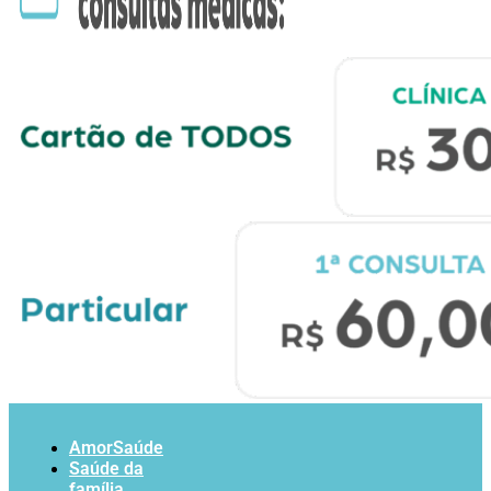
AmorSaúde
Saúde da
família