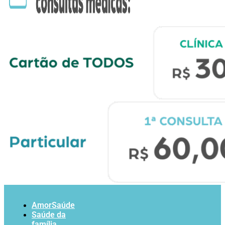
AmorSaúde
Saúde da
família