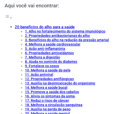
Aqui você vai encontrar:
20 benefícios do alho para a saúde
1. Alho no fortalecimento do sistema imunológico
2. Propriedades antibacterianas do alho
3. Benefícios do alho na redução da pressão arterial
4. Melhora a saúde cardiovascular
5. Ação anti-inflamatória
6. Propriedades antioxidantes
7. Melhora a digestão
8. Ajuda no controle do diabetes
9. Fortalece os ossos
10. Melhora a saúde da pele
11. Ação antiviral
12. Propriedades antifúngicas
13. Auxilia na desintoxicação do organismo
14. Melhora a saúde bucal
15. Promove a saúde dos cabelos
16. Alivia os sintomas da asma
17. Reduz o risco de câncer
18. Melhora a circulação sanguínea
19. Auxilia na perda de peso
20. Melhora a saúde mental