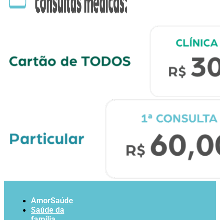
AmorSaúde
Saúde da
família