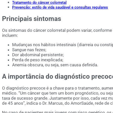
Tratamento do câncer colorretal
Prevenção: estilo de vida saudável e consultas regulares
Principais sintomas
Os sintomas do câncer colorretal podem variar, conforme
incluem:
Mudanças nos hábitos intestinais (diarreia ou consti
Sangue nas fezes;
Dor abdominal persistente;
Perda de peso inexplicada;
Anemia obscura, ou seja, sem causa definida.
A importância do diagnóstico precoc
O diagnóstico precoce é a chave para o tratamento, aumen
médico. “Um câncer que tem um bom prognóstico, ou seja
taxa de sucesso grande. Justamente por isso, cada vez m
de 45 anos”, indica o Dr. Marcus, do AmorSaúde, rede de 
No caso de pacientes mais jovens com risco genético, 