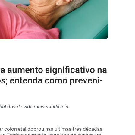
ra aumento significativo na
s; entenda como preveni-
 hábitos de vida mais saudáveis
colorretal dobrou nas últimas três décadas,
. Tradicionalmente, esse tipo de câncer era