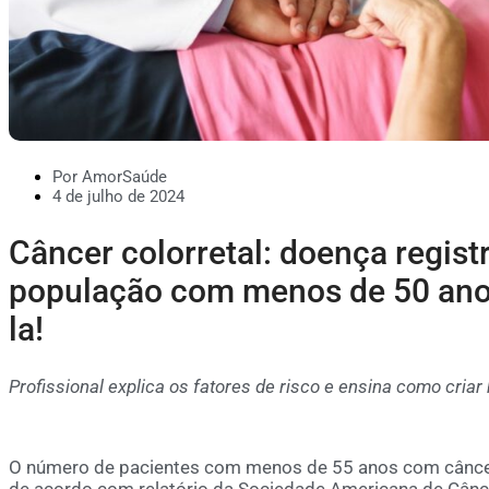
Por AmorSaúde
4 de julho de 2024
Câncer colorretal: doença regist
população com menos de 50 ano
la!
Profissional explica os fatores de risco e ensina como criar
O número de pacientes com menos de 55 anos com câncer 
de acordo com relatório da Sociedade Americana de Câncer