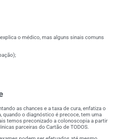
 explica o médico, mas alguns sinais comuns
pação);
e
tando as chances e a taxa de cura, enfatiza o
, quando o diagnóstico é precoce, tem uma
ais temos preconizado a colonoscopia a partir
clínicas parceiras do Cartão de TODOS.
os exames podem ser efetuados até mesmo