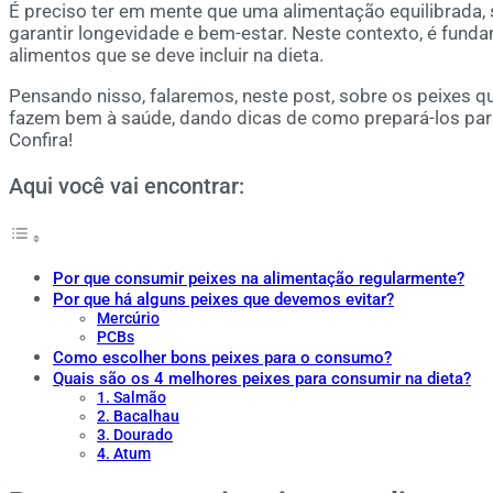
É preciso ter em mente que uma alimentação equilibrada, 
garantir longevidade e bem-estar. Neste contexto, é fund
alimentos que se deve incluir na dieta.
Pensando nisso, falaremos, neste post, sobre os peixes qu
fazem bem à saúde, dando dicas de como prepará-los par
Confira!
Aqui você vai encontrar:
Por que consumir peixes na alimentação regularmente?
Por que há alguns peixes que devemos evitar?
Mercúrio
PCBs
Como escolher bons peixes para o consumo?
Quais são os 4 melhores peixes para consumir na dieta?
1. Salmão
2. Bacalhau
3. Dourado
4. Atum