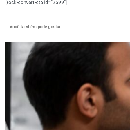
[rock-convert-cta id=”2599″]
Você também pode gostar