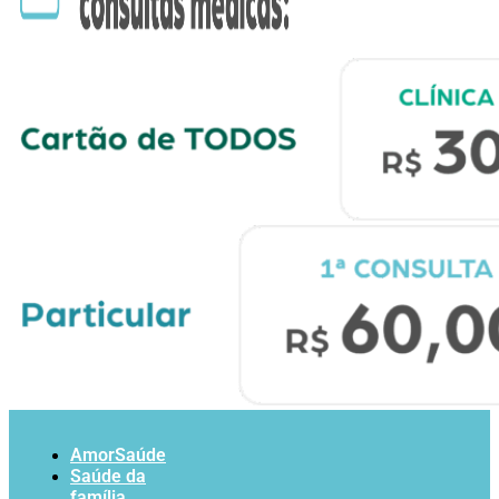
AmorSaúde
Saúde da
família