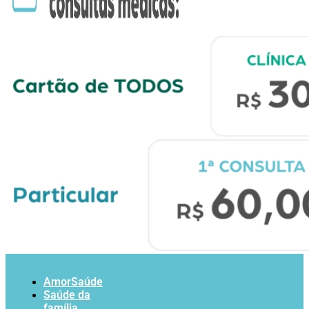
AmorSaúde
Saúde da
família