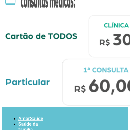
AmorSaúde
Saúde da
família