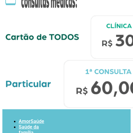
AmorSaúde
Saúde da
família