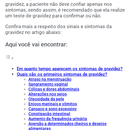
gravidez, a paciente não deve confiar apenas nos
sintomas, sendo assim, é recomendado que ela realize
um teste de gravidez para confirmar ou não.
Confira mais a respeito dos sinais e sintomas da
gravidez no artigo abaixo:
Aqui você vai encontrar:
Em quanto tempo aparecem os sintomas de gravidez?
Quais são os primeiros sintomas de gravidez?
Atraso na menstruação
Sangramento vaginal
Cólicas e dores abdominais
Alterações nos seios
Oleosidade da pele
Enjoos matinais e vômitos
Cansaço e sono excessivo
Constipação intestinal
Aumento da frequência urinária
Aversão a determinados cheiros e desejos
alimentares