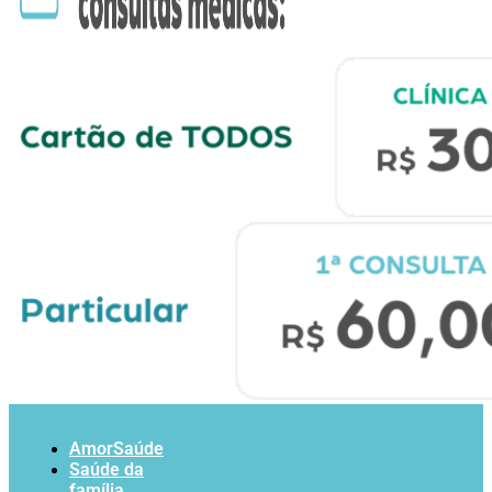
AmorSaúde
Saúde da
família