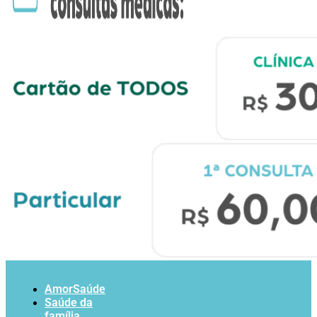
AmorSaúde
Saúde da
família