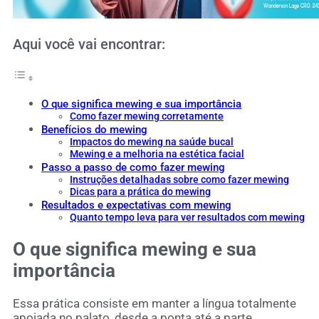
Aqui você vai encontrar:
O que significa mewing e sua importância
Como fazer mewing corretamente
Benefícios do mewing
Impactos do mewing na saúde bucal
Mewing e a melhoria na estética facial
Passo a passo de como fazer mewing
Instruções detalhadas sobre como fazer mewing
Dicas para a prática do mewing
Resultados e expectativas com mewing
Quanto tempo leva para ver resultados com mewing
O que significa mewing e sua
importância
Essa prática consiste em manter a língua totalmente
apoiada no palato, desde a ponta até a parte