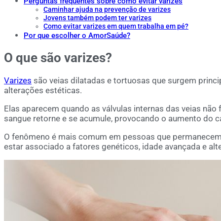
Perguntas frequentes sobre como evitar varizes
Caminhar ajuda na prevenção de varizes
Jovens também podem ter varizes
Como evitar varizes em quem trabalha em pé?
Por que escolher o AmorSaúde?
O que são varizes?
Varizes
são veias dilatadas e tortuosas que surgem princ
alterações estéticas.
Elas aparecem quando as válvulas internas das veias não
sangue retorne e se acumule, provocando o aumento do ca
O fenômeno é mais comum em pessoas que permanecem l
estar associado a fatores genéticos, idade avançada e al