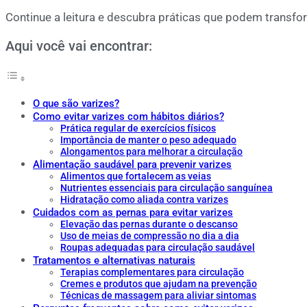
Continue a leitura e descubra práticas que podem transfo
Aqui você vai encontrar:
O que são varizes?
Como evitar varizes com hábitos diários?
Prática regular de exercícios físicos
Importância de manter o peso adequado
Alongamentos para melhorar a circulação
Alimentação saudável para prevenir varizes
Alimentos que fortalecem as veias
Nutrientes essenciais para circulação sanguínea
Hidratação como aliada contra varizes
Cuidados com as pernas para evitar varizes
Elevação das pernas durante o descanso
Uso de meias de compressão no dia a dia
Roupas adequadas para circulação saudável
Tratamentos e alternativas naturais
Terapias complementares para circulação
Cremes e produtos que ajudam na prevenção
Técnicas de massagem para aliviar sintomas