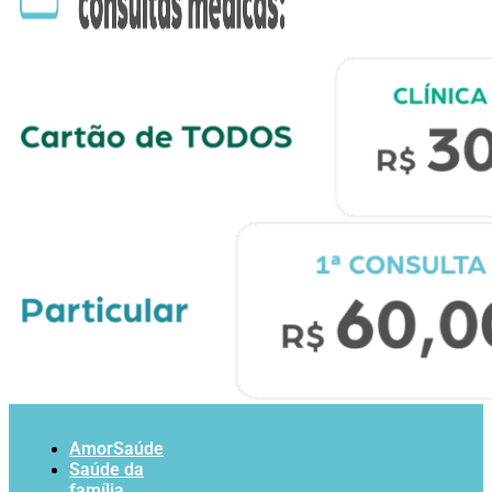
AmorSaúde
Saúde da
família