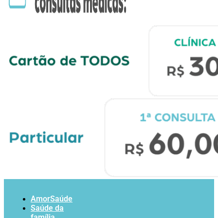
AmorSaúde
Saúde da
família