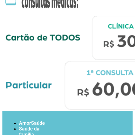
AmorSaúde
Saúde da
família