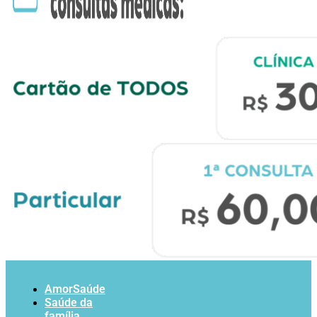
AmorSaúde
Saúde da
família