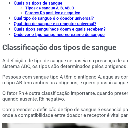
Quais os tipos de sangue
Tipos de sangue A, B, AB, O
Fatores Rh positivo e negativo
Qual tipo de sangue é o doador universal?
Qual tipo de sangue é o receptor universal?
Quais tipos sanguíneos doam e quais recebem?
Onde ver o tipo sanguíneo no exame de sangue
Classificação dos tipos de sangue
A definição de tipo de sangue se baseia na presença de an
sistema ABO, os tipos são determinados pelos antígenos 
Pessoas com sangue tipo A têm o antígeno A, aquelas co
o tipo AB tem ambos os antígenos, e quem possui sangue
O fator Rh é outra classificação importante, quando presen
quando ausente, Rh negativo.
Compreender a definição de tipo de sangue é essencial 
onde a compatibilidade entre doador e receptor é vital par