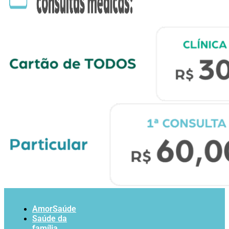
AmorSaúde
Saúde da
família