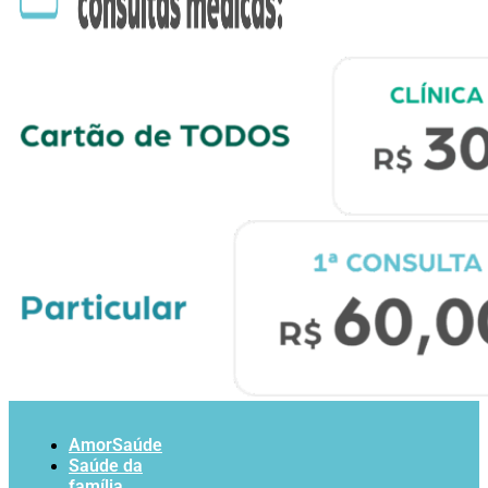
AmorSaúde
Saúde da
família