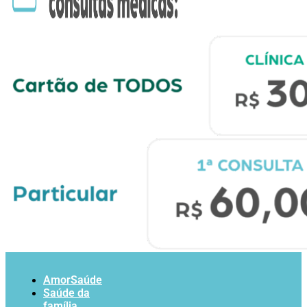
AmorSaúde
Saúde da
família