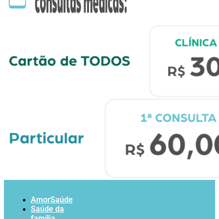
AmorSaúde
Saúde da
família