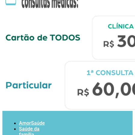
AmorSaúde
Saúde da
família