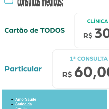
AmorSaúde
Saúde da
família