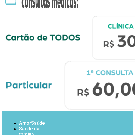
AmorSaúde
Saúde da
família