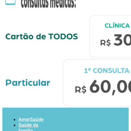
AmorSaúde
Saúde da
família