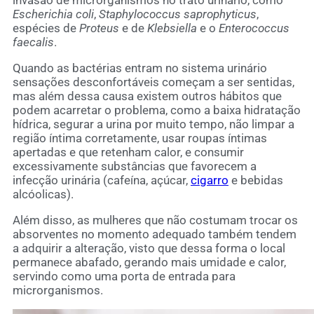
invasão de microrganismos no trato urinário, como
Escherichia coli
,
Staphylococcus saprophyticus
,
espécies de
Proteus
e de
Klebsiella
e o
Enterococcus
faecalis
.
Quando as bactérias entram no sistema urinário
sensações desconfortáveis começam a ser sentidas,
mas além dessa causa existem outros hábitos que
podem acarretar o problema, como a baixa hidratação
hídrica, segurar a urina por muito tempo, não limpar a
região íntima corretamente, usar roupas íntimas
apertadas e que retenham calor, e consumir
excessivamente substâncias que favorecem a
infecção urinária (cafeína, açúcar,
cigarro
e bebidas
alcóolicas).
Além disso, as mulheres que não costumam trocar os
absorventes no momento adequado também tendem
a adquirir a alteração, visto que dessa forma o local
permanece abafado, gerando mais umidade e calor,
servindo como uma porta de entrada para
microrganismos.