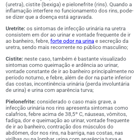
(uretra), cistite (bexiga) e pielonefrite (rins). Quando a
inflamação interfere no funcionamento dos rins, pode-
se dizer que a doença está agravada.
Uretrite:
os sintomas de infecção urinária na uretra
consistem em dor ao urinar e vontade frequente de ir
ao banheiro, febre,
forte odor na urina
e secreção da
uretra, sendo mais recorrente no público masculino;
Cistite:
neste caso, também é bastante visualizado
sintomas como queimação e ardência ao urinar,
vontade constante de ir ao banheiro principalmente no
período noturno, e febre, além de dor na parte inferior
das costas, incontinência urinária (perda involuntária
de urina) e urina com aparência turva;
Pielonefrite:
considerado o caso mais grave, a
infecção urinária nos rins apresenta sintomas como
calafrios, febre acima de 38,5º C, náuseas, vômitos,
fadiga, dor e queimação ao urinar, vontade frequente
de ir ao banheiro, contração dos músculos do
abdômen, dor nos rins, na barriga, nas costas, nas
virilhas ou na lombar, urina com aparência turva e