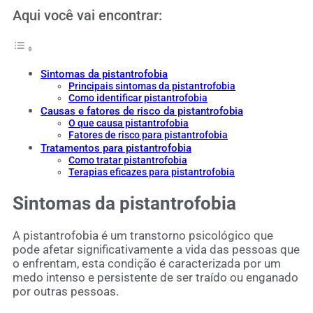
Aqui você vai encontrar:
Sintomas da pistantrofobia
Principais sintomas da pistantrofobia
Como identificar pistantrofobia
Causas e fatores de risco da pistantrofobia
O que causa pistantrofobia
Fatores de risco para pistantrofobia
Tratamentos para pistantrofobia
Como tratar pistantrofobia
Terapias eficazes para pistantrofobia
Sintomas da pistantrofobia
A pistantrofobia é um transtorno psicológico que
pode afetar significativamente a vida das pessoas que
o enfrentam, esta condição é caracterizada por um
medo intenso e persistente de ser traído ou enganado
por outras pessoas.