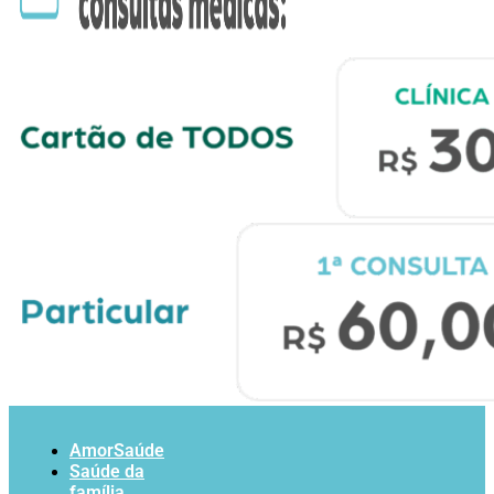
AmorSaúde
Saúde da
família