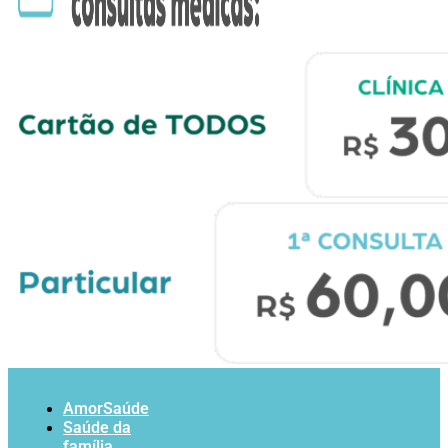
AmorSaúde
Saúde da
família