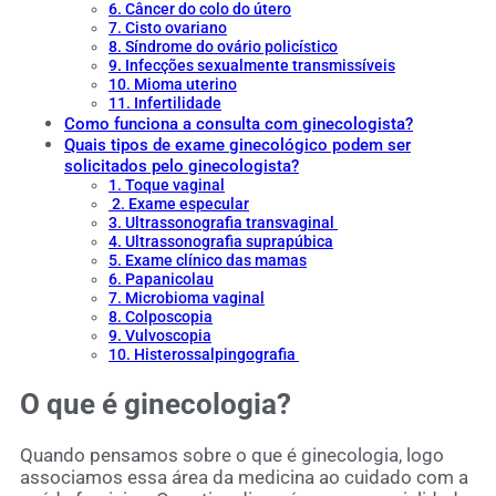
6. Câncer do colo do útero
7. Cisto ovariano
8. Síndrome do ovário policístico
9. Infecções sexualmente transmissíveis
10. Mioma uterino
11. Infertilidade
Como funciona a consulta com ginecologista?
Quais tipos de exame ginecológico podem ser
solicitados pelo ginecologista?
1. Toque vaginal
2. Exame especular
3. Ultrassonografia transvaginal
4. Ultrassonografia suprapúbica
5. Exame clínico das mamas
6. Papanicolau
7. Microbioma vaginal
8. Colposcopia
9. Vulvoscopia
10. Histerossalpingografia
O que é ginecologia?
Quando pensamos sobre o que é ginecologia, logo
associamos essa área da medicina ao cuidado com a