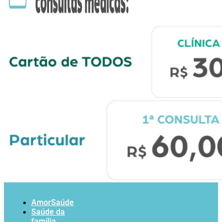
AmorSaúde
Saúde da
família