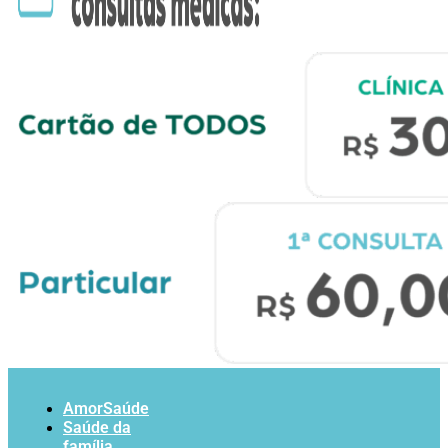
AmorSaúde
Saúde da
família