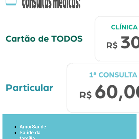
AmorSaúde
Saúde da
família