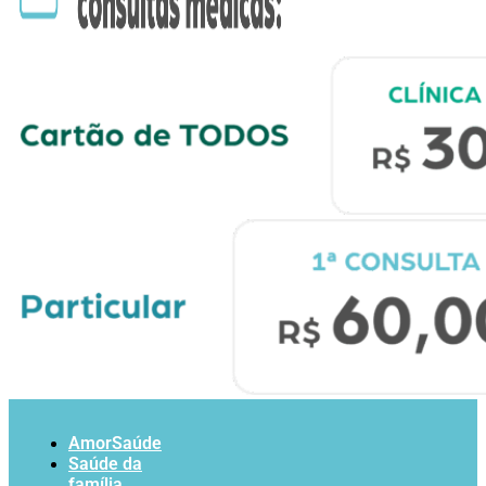
AmorSaúde
Saúde da
família