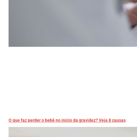
O que faz perder o bebê no início da gravidez? Veja 8 causas