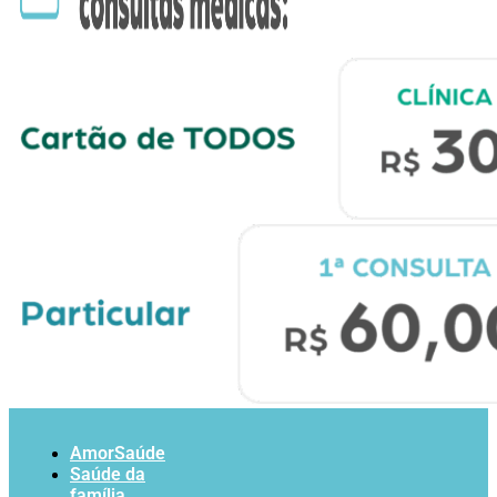
AmorSaúde
Saúde da
família