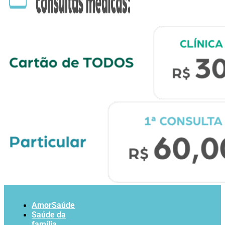
AmorSaúde
Saúde da
família