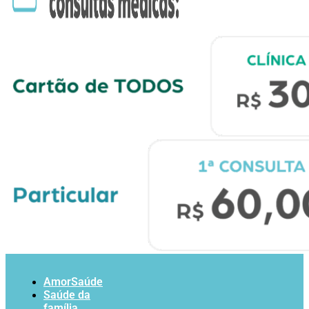
AmorSaúde
Saúde da
família