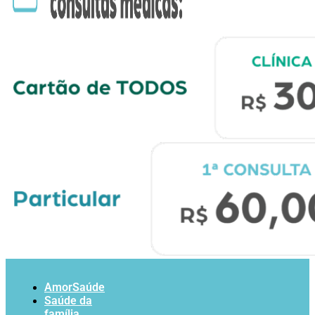
AmorSaúde
Saúde da
família