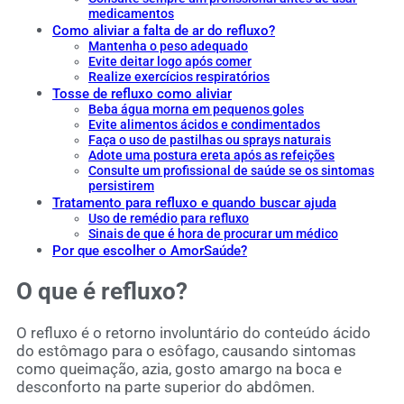
medicamentos
Como aliviar a falta de ar do refluxo?
Mantenha o peso adequado
Evite deitar logo após comer
Realize exercícios respiratórios
Tosse de refluxo como aliviar
Beba água morna em pequenos goles
Evite alimentos ácidos e condimentados
Faça o uso de pastilhas ou sprays naturais
Adote uma postura ereta após as refeições
Consulte um profissional de saúde se os sintomas
persistirem
Tratamento para refluxo e quando buscar ajuda
Uso de remédio para refluxo
Sinais de que é hora de procurar um médico
Por que escolher o AmorSaúde?
O que é refluxo?
O refluxo é o retorno involuntário do conteúdo ácido
do estômago para o esôfago, causando sintomas
como queimação, azia, gosto amargo na boca e
desconforto na parte superior do abdômen.