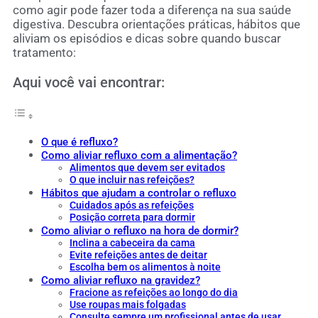
como agir pode fazer toda a diferença na sua saúde
digestiva. Descubra orientações práticas, hábitos que
aliviam os episódios e dicas sobre quando buscar
tratamento:
Aqui você vai encontrar:
O que é refluxo?
Como aliviar refluxo com a alimentação?
Alimentos que devem ser evitados
O que incluir nas refeições?
Hábitos que ajudam a controlar o refluxo
Cuidados após as refeições
Posição correta para dormir
Como aliviar o refluxo na hora de dormir?
Inclina a cabeceira da cama
Evite refeições antes de deitar
Escolha bem os alimentos à noite
Como aliviar refluxo na gravidez?
Fracione as refeições ao longo do dia
Use roupas mais folgadas
Consulte sempre um profissional antes de usar