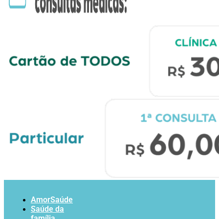
AmorSaúde
Saúde da
família