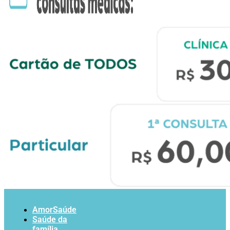
AmorSaúde
Saúde da
família