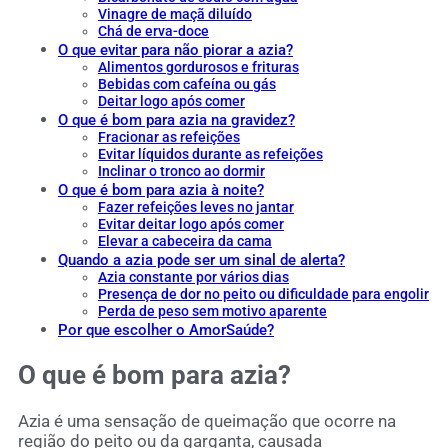
Vinagre de maçã diluído
Chá de erva-doce
O que evitar para não piorar a azia?
Alimentos gordurosos e frituras
Bebidas com cafeína ou gás
Deitar logo após comer
O que é bom para azia na gravidez?
Fracionar as refeições
Evitar líquidos durante as refeições
Inclinar o tronco ao dormir
O que é bom para azia à noite?
Fazer refeições leves no jantar
Evitar deitar logo após comer
Elevar a cabeceira da cama
Quando a azia pode ser um sinal de alerta?
Azia constante por vários dias
Presença de dor no peito ou dificuldade para engolir
Perda de peso sem motivo aparente
Por que escolher o AmorSaúde?
O que é bom para azia?
Azia é uma sensação de queimação que ocorre na
região do peito ou da garganta, causada