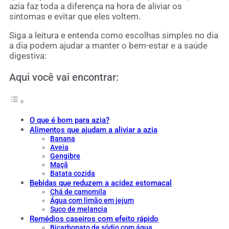
azia faz toda a diferença na hora de aliviar os
sintomas e evitar que eles voltem.
Siga a leitura e entenda como escolhas simples no dia
a dia podem ajudar a manter o bem-estar e a saúde
digestiva:
Aqui você vai encontrar:
O que é bom para azia?
Alimentos que ajudam a aliviar a azia
Banana
Aveia
Gengibre
Maçã
Batata cozida
Bebidas que reduzem a acidez estomacal
Chá de camomila
Água com limão em jejum
Suco de melancia
Remédios caseiros com efeito rápido
Bicarbonato de sódio com água