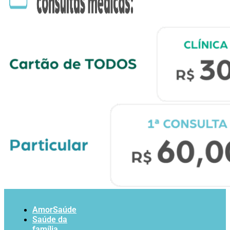
AmorSaúde
Saúde da
família