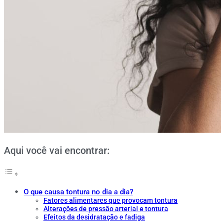
Aqui você vai encontrar:
O que causa tontura no dia a dia?
Fatores alimentares que provocam tontura
Alterações de pressão arterial e tontura
Efeitos da desidratação e fadiga