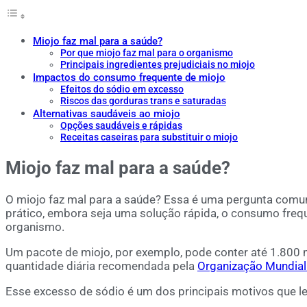
Miojo faz mal para a saúde?
Por que miojo faz mal para o organismo
Principais ingredientes prejudiciais no miojo
Impactos do consumo frequente de miojo
Efeitos do sódio em excesso
Riscos das gorduras trans e saturadas
Alternativas saudáveis ao miojo
Opções saudáveis e rápidas
Receitas caseiras para substituir o miojo
Miojo faz mal para a saúde?
O miojo faz mal para a saúde? Essa é uma pergunta comu
prático, embora seja uma solução rápida, o consumo freq
organismo.
Um pacote de miojo, por exemplo, pode conter até 1.800 m
quantidade diária recomendada pela
Organização Mundial
Esse excesso de sódio é um dos principais motivos que l