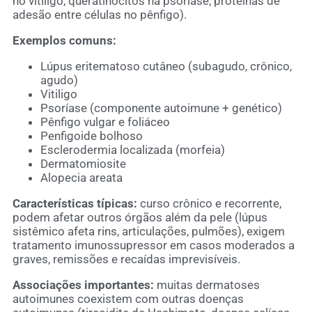
no vitiligo, queratinócitos na psoríase, proteínas de
adesão entre células no pênfigo).
Exemplos comuns:
Lúpus eritematoso cutâneo (subagudo, crônico,
agudo)
Vitiligo
Psoríase (componente autoimune + genético)
Pênfigo vulgar e foliáceo
Penfigoide bolhoso
Esclerodermia localizada (morfeia)
Dermatomiosite
Alopecia areata
Características típicas:
curso crônico e recorrente,
podem afetar outros órgãos além da pele (lúpus
sistêmico afeta rins, articulações, pulmões), exigem
tratamento imunossupressor em casos moderados a
graves, remissões e recaídas imprevisíveis.
Associações importantes:
muitas dermatoses
autoimunes coexistem com outras doenças