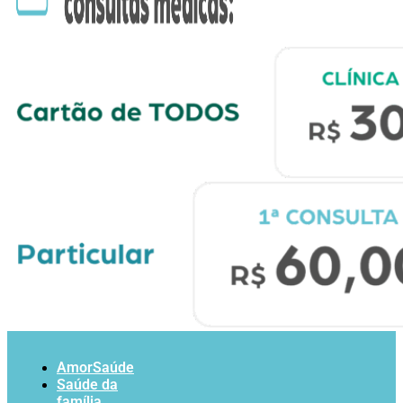
AmorSaúde
Saúde da
família