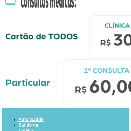
AmorSaúde
Saúde da
família